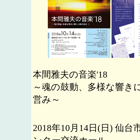
本間雅夫の音楽'18
～魂の鼓動、多様な響き
営み～
2018年10月14日(日) 