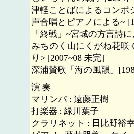
津軽ことばによるコンポ
声合唱とピアノによる~ [19
「終戦」~宮城の方言詩による~
みちのく山にくがね花咲
り> [2007~08 未完]
深浦賛歌「海の風韻」[198
演 奏
マリンバ : 遠藤正樹
打楽器 : 緑川葉子
クラリネット : 日比野裕