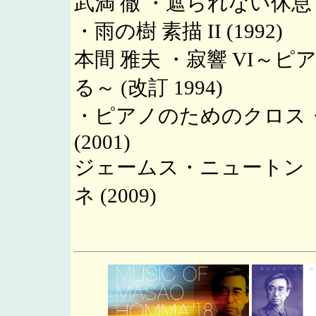
武満 徹 ・遮られない休息 (1
・雨の樹 素描 II (1992)
本間 雅夫 ・寂響 VI～
る～ (改訂 1994)
・ピアノのためのクロス・モ
(2001)
ジェームス・ニュートン 
ネ (2009)