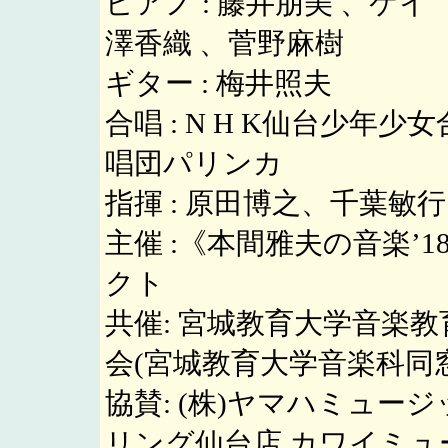
ピアノ : 藤井朋美 、ケイ 
澤香織 、菅野麻樹
ギター : 梅井照夫
合唱 : N H K仙台少年少
唱団パリンカ
指揮 : 原田博之、千葉敏行
主催 :《本間雅夫の音楽’
クト
共催: 宮城教育大学音楽教
会(宮城教育大学音楽科同
協賛: (株)ヤマハミュー
リング仙台店 カワイミュ